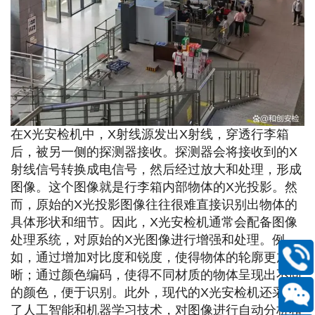
在X光安检机中，X射线源发出X射线，穿透行李箱
后，被另一侧的探测器接收。探测器会将接收到的X
射线信号转换成电信号，然后经过放大和处理，形成
图像。这个图像就是行李箱内部物体的X光投影。
然
而，原始的X光投影图像往往很难直接识别出物体的
具体形状和细节。因此，X光安检机通常会配备图像
处理系统，对原始的X光图像进行增强和处理。例
如，通过增加对比度和锐度，使得物体的轮廓更加清
400-
晰；通过颜色编码，使得不同材质的物体呈现出不同
168-
的颜色，便于识别。
此外，现代的X光安检机还采用
6661
了人工智能和机器学习技术，对图像进行自动分析和