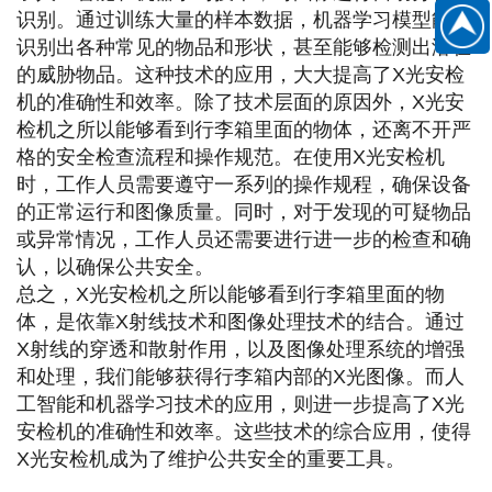
扫
识别。通过训练大量的样本数据，机器学习模型能够
186889
识别出各种常见的物品和形状，甚至能够检测出潜在
一
的威胁物品。这种技术的应用，大大提高了X光安检
扫
机的准确性和效率。
除了技术层面的原因外，X光安
关
检机之所以能够看到行李箱里面的物体，还离不开严
注
格的安全检查流程和操作规范。在使用X光安检机
微
时，工作人员需要遵守一系列的操作规程，确保设备
的正常运行和图像质量。同时，对于发现的可疑物品
信
或异常情况，工作人员还需要进行进一步的检查和确
公
认，以确保公共安全。
众
总之，X光安检机之所以能够看到行李箱里面的物
号
体，是依靠X射线技术和图像处理技术的结合。通过
X射线的穿透和散射作用，以及图像处理系统的增强
和处理，我们能够获得行李箱内部的X光图像。而人
工智能和机器学习技术的应用，则进一步提高了X光
安检机的准确性和效率。这些技术的综合应用，使得
X光安检机成为了维护公共安全的重要工具。