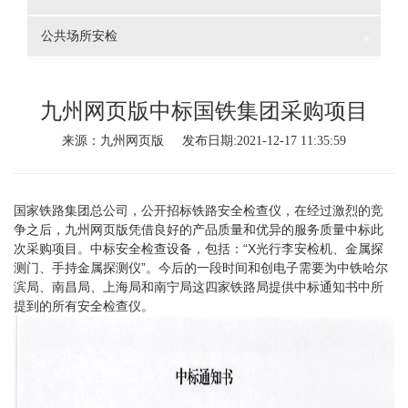
公共场所安检
+
九州网页版中标国铁集团采购项目
来源：九州网页版 发布日期:2021-12-17 11:35:59
国家铁路集团总公司，公开招标铁路安全检查仪，在经过激烈的竞
争之后，九州网页版凭借良好的产品质量和优异的服务质量中标此
次采购项目。中标安全检查设备，包括：“X光行李安检机、金属探
测门、手持金属探测仪”。今后的一段时间和创电子需要为中铁哈尔
滨局、南昌局、上海局和南宁局这四家铁路局提供中标通知书中所
提到的所有安全检查仪。