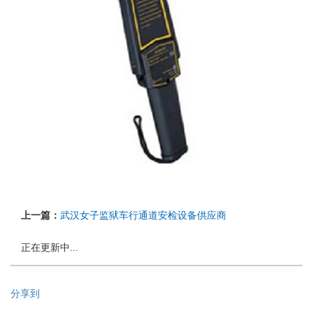
上一篇：
武汉女子监狱车行通道安检设备供应商
正在更新中...
分享到