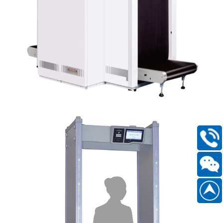
400-
168-
6661
扫
186889
一
扫