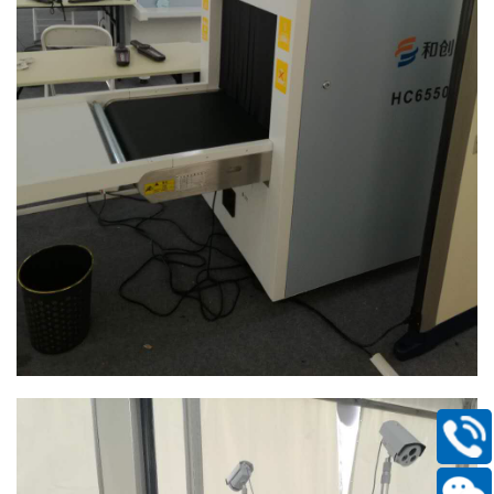
400-
168-
6661