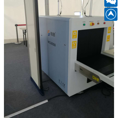
扫
186889
一
扫
关
注
微
信
公
众
号